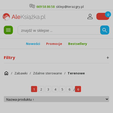
669 58 86 58
sklep@terazgry.pl
0
Nowości
Promocje
Bestsellery
Filtry
Zabawki
Zdalnie sterowane
Terenowe
1
2
3
4
5
6
/
6